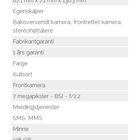
67.1 mm x 7.1 mm x 138.3 mm
Egenskaper
Bakovervendt kamera, frontrettet kamera,
stereohøttalere
Fabrikantgaranti
1 års garanti
Farge
Kullsort
Frontkamera
7 megapiksler - BSI - f/2.2
Meldingstjenester
SMS, MMS
Minne
128 GB