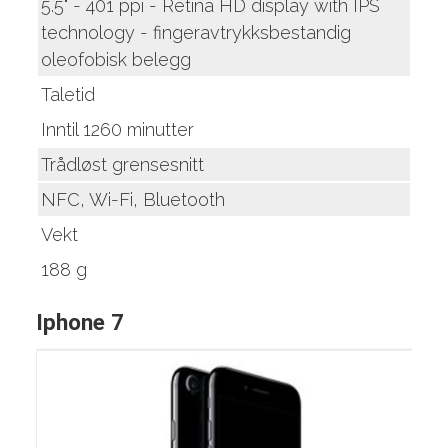
5.5" - 401 ppi - Retina HD display with IPS
technology - fingeravtrykksbestandig
oleofobisk belegg
Taletid
Inntil 1260 minutter
Trådløst grensesnitt
NFC, Wi-Fi, Bluetooth
Vekt
188 g
Iphone 7